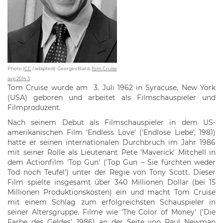
Photo (
CC
/ adapted): Georges Biard,
Tom Cruise
avp 2014 3
Tom Cruise wurde am 3. Juli 1962 in Syracuse, New York
(USA) geboren und arbeitet als Filmschauspieler und
Filmproduzent.
Nach seinem Debut als Filmschauspieler in dem US-
amerikanischen Film 'Endless Love' ('Endlose Liebe', 1981)
hatte er seinen internationalen Durchbruch im Jahr 1986
mit seiner Rolle als Lieutenant Pete 'Maverick' Mitchell in
dem Actionfilm 'Top Gun' ('Top Gun – Sie fürchten weder
Tod noch Teufel') unter der Regie von Tony Scott. Dieser
Film spielte insgesamt über 340 Millionen Dollar (bei 15
Millionen Produktionskosten) ein und macht Tom Cruise
mit einem Schlag zum erfolgreichsten Schauspieler in
seiner Altersgruppe. Filme wie 'The Color of Money' ('Die
Farbe des Geldes', 1986) an der Seite von Paul Newman