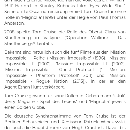
damiligen Ehefrau Nicole Kidman die Rolle des Dr. William
'Bill' Harford in Stanley Kubricks Film 'Eyes Wide Shut'.
Seine dritte Oscarnominierung erhielt Tom Cruise für seine
Rolle in 'Magnolia' (1999) unter der Regie von Paul Thomas
Anderson.
2008 spielte Tom Cruise die Rolle des Oberst Claus von
Stauffenberg in 'Valkyrie' ('Operation Walküre – Das
Stauffenberg-Attentat').
Bekannt sind natürlich auch die fünf Filme aus der 'Mission
Impossible' - Reihe ('Mission: Impossible' (1996), 'Mission:
Impossible II' (2000), 'Mission: Impossible III' (2006),
'Mission: Impossible - Ghost Protocol' ('
Mission:
Impossible - Phantom Protokoll', 2011) und 'Mission:
Impossible - Rogue Nation' (2015)), in der er den
Agent Ethan Hunt verkörpert.
Tom Cruise gewann für seine Rollen in 'Geboren am 4. Juli',
'Jerry Maguire - Spiel des Lebens' und 'Magnolia' jeweils
einen Golden Globe.
Die deutsche Synchronstimme von Tom Cruise ist der
Berliner Schauspieler und Regisseur Patrick Winczewski,
der auch die Hauptstimme von Hugh Crant ist. Davor bis