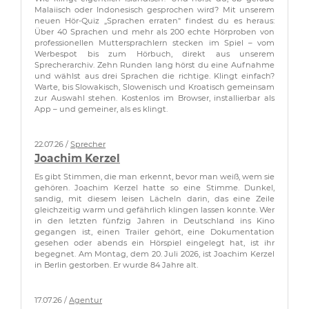
Malaiisch oder Indonesisch gesprochen wird? Mit unserem
neuen Hör-Quiz „Sprachen erraten" findest du es heraus:
Über 40 Sprachen und mehr als 200 echte Hörproben von
professionellen Muttersprachlern stecken im Spiel – vom
Werbespot bis zum Hörbuch, direkt aus unserem
Sprecherarchiv. Zehn Runden lang hörst du eine Aufnahme
und wählst aus drei Sprachen die richtige. Klingt einfach?
Warte, bis Slowakisch, Slowenisch und Kroatisch gemeinsam
zur Auswahl stehen. Kostenlos im Browser, installierbar als
App – und gemeiner, als es klingt.
22.07.26 /
Sprecher
Joachim Kerzel
Es gibt Stimmen, die man erkennt, bevor man weiß, wem sie
gehören. Joachim Kerzel hatte so eine Stimme. Dunkel,
sandig, mit diesem leisen Lächeln darin, das eine Zeile
gleichzeitig warm und gefährlich klingen lassen konnte. Wer
in den letzten fünfzig Jahren in Deutschland ins Kino
gegangen ist, einen Trailer gehört, eine Dokumentation
gesehen oder abends ein Hörspiel eingelegt hat, ist ihr
begegnet. Am Montag, dem 20. Juli 2026, ist Joachim Kerzel
in Berlin gestorben. Er wurde 84 Jahre alt.
17.07.26 /
Agentur