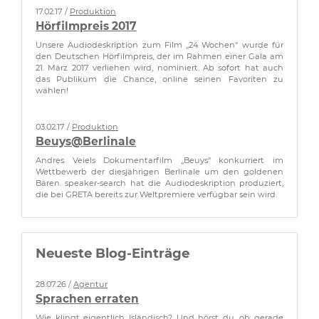
17.02.17 /
Produktion
Hörfilmpreis 2017
Unsere Audiodeskription zum Film „24 Wochen“ wurde für
den Deutschen Hörfilmpreis, der im Rahmen einer Gala am
21. März 2017 verliehen wird, nominiert. Ab sofort hat auch
das Publikum die Chance, online seinen Favoriten zu
wählen!
03.02.17 /
Produktion
Beuys@Berlinale
Andres Veiels Dokumentarfilm „Beuys“ konkurriert im
Wettbewerb der diesjährigen Berlinale um den goldenen
Bären. speaker-search hat die Audiodeskription produziert,
die bei GRETA bereits zur Weltpremiere verfügbar sein wird.
Neueste Blog-Einträge
28.07.26 /
Agentur
Sprachen erraten
Wie klingt eigentlich Isländisch? Und hörst du, ob gerade