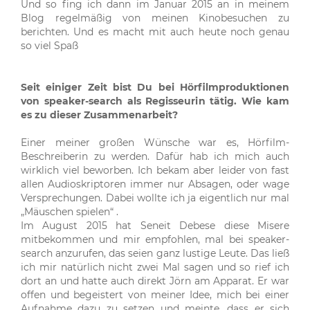
Und so fing ich dann im Januar 2015 an in meinem
Blog regelmäßig von meinen Kinobesuchen zu
berichten. Und es macht mit auch heute noch genau
so viel Spaß
Seit einiger Zeit bist Du bei Hörfilmproduktionen
von speaker-search als Regisseurin tätig. Wie kam
es zu dieser Zusammenarbeit?
Einer meiner großen Wünsche war es, Hörfilm-
Beschreiberin zu werden. Dafür hab ich mich auch
wirklich viel beworben. Ich bekam aber leider von fast
allen Audioskriptoren immer nur Absagen, oder wage
Versprechungen. Dabei wollte ich ja eigentlich nur mal
„Mäuschen spielen“ .
Im August 2015 hat Seneit Debese diese Misere
mitbekommen und mir empfohlen, mal bei speaker-
search anzurufen, das seien ganz lustige Leute. Das ließ
ich mir natürlich nicht zwei Mal sagen und so rief ich
dort an und hatte auch direkt Jörn am Apparat. Er war
offen und begeistert von meiner Idee, mich bei einer
Aufnahme dazu zu setzen und meinte, dass er sich