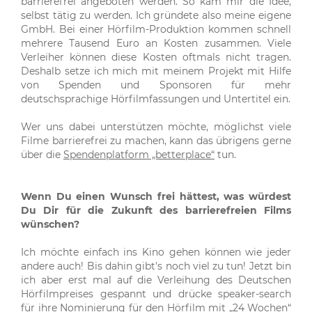
barrierefrei angeboten werden. So kam mir die Idee,
selbst tätig zu werden. Ich gründete also meine eigene
GmbH. Bei einer Hörfilm-Produktion kommen schnell
mehrere Tausend Euro an Kosten zusammen. Viele
Verleiher können diese Kosten oftmals nicht tragen.
Deshalb setze ich mich mit meinem Projekt mit Hilfe
von Spenden und Sponsoren für mehr
deutschsprachige Hörfilmfassungen und Untertitel ein.
Wer uns dabei unterstützen möchte, möglichst viele
Filme barrierefrei zu machen, kann das übrigens gerne
über die
Spendenplatform „betterplace“
tun.
Wenn Du einen Wunsch frei hättest, was würdest
Du Dir für die Zukunft des barrierefreien Films
wünschen?
Ich möchte einfach ins Kino gehen können wie jeder
andere auch! Bis dahin gibt's noch viel zu tun! Jetzt bin
ich aber erst mal auf die Verleihung des Deutschen
Hörfilmpreises gespannt und drücke speaker-search
für ihre Nominierung für den Hörfilm mit „24 Wochen“