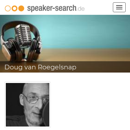
Togg
navig
Doug van Roegelsnap