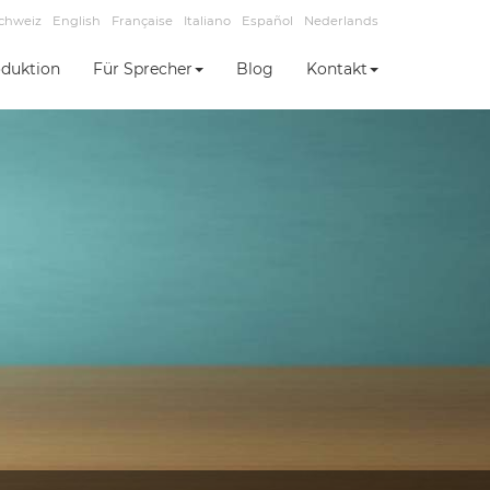
chweiz
English
Française
Italiano
Español
Nederlands
duktion
Für Sprecher
Blog
Kontakt