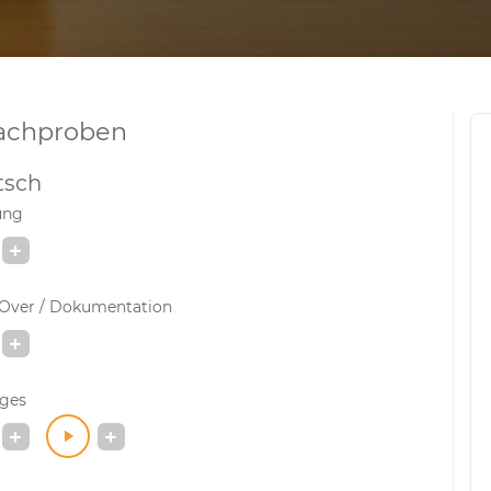
achproben
tsch
ung
-Over / Dokumentation
iges